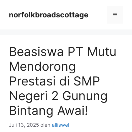
Langsung
ke
norfolkbroadscottage
Menu
isi
Beasiswa PT Mutu
Mendorong
Prestasi di SMP
Negeri 2 Gunung
Bintang Awai!
Juli 13, 2025
oleh
alliswel