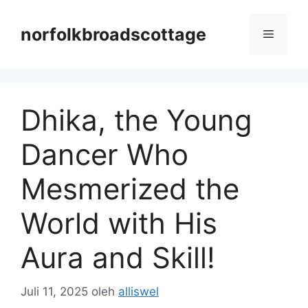
Langsung
ke
norfolkbroadscottage
Menu
isi
Dhika, the Young
Dancer Who
Mesmerized the
World with His
Aura and Skill!
Juli 11, 2025
oleh
alliswel