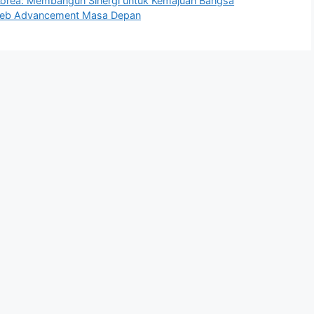
 Korea: Membangun Sinergi untuk Kemajuan Bangsa
 Web Advancement Masa Depan