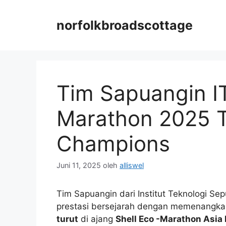
Langsung
ke
norfolkbroadscottage
isi
Tim Sapuangin IT
Marathon 2025 T
Champions
Juni 11, 2025
oleh
alliswel
Tim Sapuangin dari Institut Teknologi Se
prestasi bersejarah dengan memenangk
turut
di ajang
Shell Eco -Marathon Asia